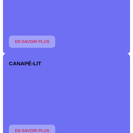
d’oreillers, de couettes, de protège-matelas et de parures
de lit.
En savoir plus
EN SAVOIR PLUS
CANAPÉ-LIT
Pour accueillir des visiteurs ou pour gagner de l’espace
dans votre habitation, choisissez un canapé-lit doté d’un
vrai matelas.
En savoir plus
EN SAVOIR PLUS