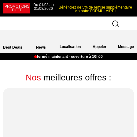
Du 01/08 au
PROMOTIONS
Bénéficiez de 5% de remise supplémentaire
31/08/2026
D'ÉTÉ
via notre FORMULAIRE !
Localisation
Appeler
Message
Best Deals
News
fermé maintenant - ouverture à 10h00
Nos
meilleures offres :