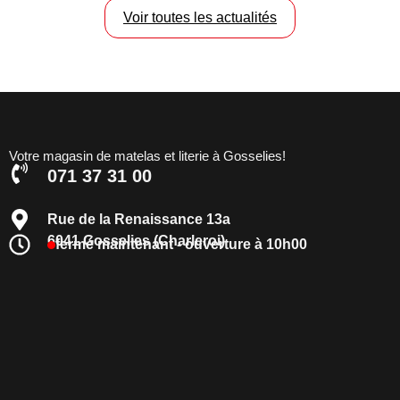
Voir toutes les actualités
Votre magasin de matelas et literie à Gosselies!
071 37 31 00
Rue de la Renaissance 13a
6041 Gosselies (Charleroi)
fermé maintenant - ouverture à 10h00