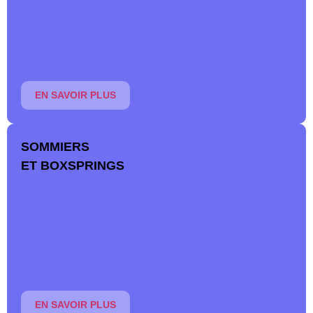
morphologie. Découvrez notre large gamme et trouvez
votre bonheur pour des nuits sereines.
En savoir plus
EN SAVOIR PLUS
SOMMIERS
ET BOXSPRINGS
Offrez-vous un sommeil réparateur avec un sommier
confortable, à lattes ou à spirales, ou optez pour l’esthétique
d’un boxspring.
En savoir plus
EN SAVOIR PLUS