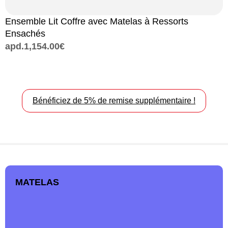
Ensemble Lit Coffre avec Matelas à Ressorts
B
Ensachés
a
apd.
1,154.00
€
Bénéficiez de 5% de remise supplémentaire !
MATELAS
Pour bien dormir, il faut un matelas adapté à sa