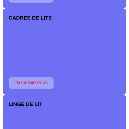
CADRES DE LITS
Donnez de la personnalité à votre chambre à coucher avec
un cadre de lit en bois ou en métal, pour les enfants, les
adultes et les seniors.
En savoir plus
EN SAVOIR PLUS
LINGE DE LIT
Paradis du Sommeil vous propose une large gamme