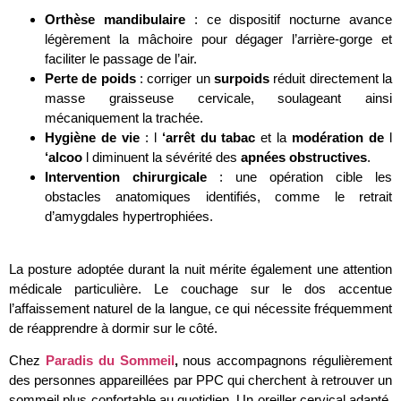
Orthèse mandibulaire
: ce dispositif nocturne avance
légèrement la mâchoire pour dégager l’arrière-gorge et
faciliter le passage de l’air.
Perte de poids
: corriger un
surpoids
réduit directement la
masse graisseuse cervicale, soulageant ainsi
mécaniquement la trachée.
Hygiène de vie
: l
‘arrêt du tabac
et la
modération de
l
‘alcoo
l diminuent la sévérité des
apnées obstructives
.
Intervention chirurgicale
: une opération cible les
obstacles anatomiques identifiés, comme le retrait
d’amygdales hypertrophiées.
.
La posture adoptée durant la nuit mérite également une attention
médicale particulière. Le couchage sur le dos accentue
l’affaissement naturel de la langue, ce qui nécessite fréquemment
de réapprendre à dormir sur le côté.
Chez
Paradis du Sommeil
,
nous accompagnons régulièrement
des personnes appareillées par PPC qui cherchent à retrouver un
sommeil plus confortable au quotidien. Un oreiller cervical adapté,