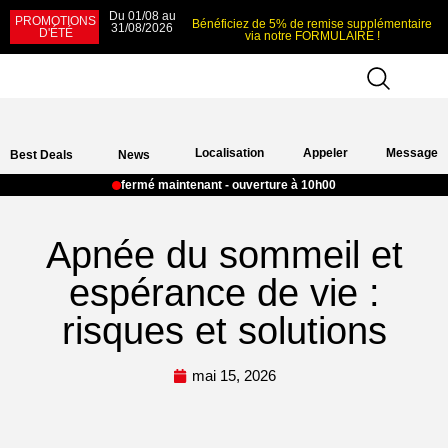
Du 01/08 au
PROMOTIONS
Bénéficiez de 5% de remise supplémentaire
31/08/2026
D'ÉTÉ
via notre FORMULAIRE !
Localisation
Appeler
Message
Best Deals
News
fermé maintenant - ouverture à 10h00
Apnée du sommeil et
espérance de vie :
risques et solutions
mai 15, 2026