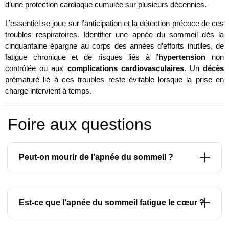
d’une protection cardiaque cumulée sur plusieurs décennies.
L’essentiel se joue sur l’anticipation et la détection précoce de ces
troubles respiratoires. Identifier une apnée du sommeil dès la
cinquantaine épargne au corps des années d’efforts inutiles, de
fatigue chronique et de risques liés à l’
hypertension
non
contrôlée ou aux
complications cardiovasculaires
. Un
décès
prématuré lié à ces troubles reste évitable lorsque la prise en
charge intervient à temps.
Foire aux questions
Peut-on mourir de l’apnée du sommeil ?
Un
arrêt respiratoire
définitif pendant la nuit reste un
événement extrêmement rare. Pour comprendre comment
Est-ce que l’apnée du sommeil fatigue le cœur ?
l’apnée du sommeil
peut conduire au décès, il faut envisager
ses effets sur le long terme. Dans les faits, le véritable risque