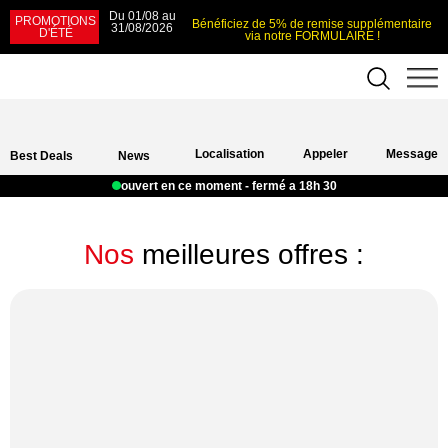
Du 01/08 au
PROMOTIONS
Bénéficiez de 5% de remise supplémentaire
31/08/2026
D'ÉTÉ
via notre FORMULAIRE !
Localisation
Appeler
Message
Best Deals
News
ouvert en ce moment - fermé a 18h 30
Nos
meilleures offres :