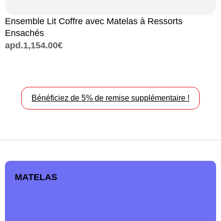
Ensemble Lit Coffre avec Matelas à Ressorts
B
Ensachés
a
apd.
1,154.00
€
Bénéficiez de 5% de remise supplémentaire !
MATELAS
Pour bien dormir, il faut un matelas adapté à sa