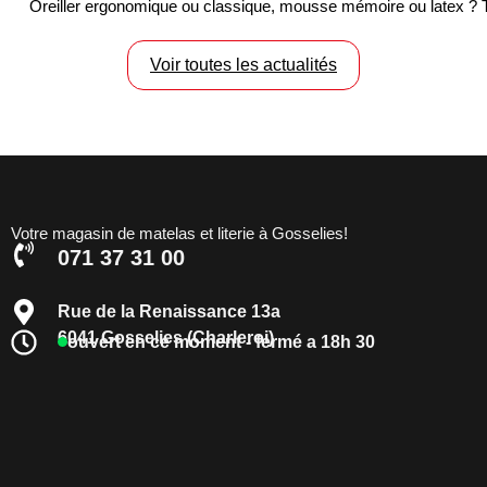
Oreiller ergonomique ou classique, mousse mémoire ou latex ? Trou
Voir toutes les actualités
Votre magasin de matelas et literie à Gosselies!
071 37 31 00
Rue de la Renaissance 13a
6041 Gosselies (Charleroi)
ouvert en ce moment - fermé a 18h 30