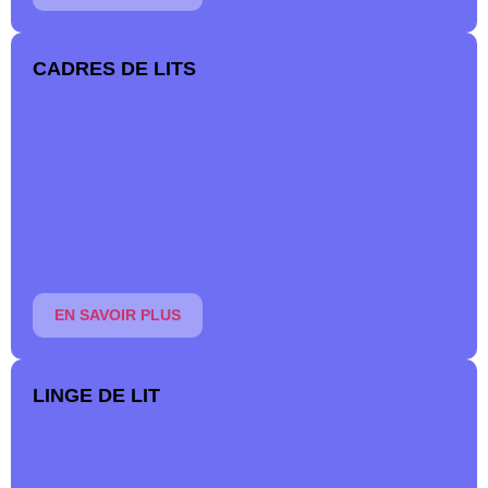
CADRES DE LITS
Donnez de la personnalité à votre chambre à coucher avec
un cadre de lit en bois ou en métal, pour les enfants, les
adultes et les seniors.
En savoir plus
EN SAVOIR PLUS
LINGE DE LIT
Paradis du Sommeil vous propose une large gamme