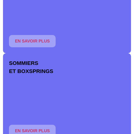
morphologie. Découvrez notre large gamme et trouvez
votre bonheur pour des nuits sereines.
En savoir plus
EN SAVOIR PLUS
SOMMIERS
ET BOXSPRINGS
Offrez-vous un sommeil réparateur avec un sommier
confortable, à lattes ou à spirales, ou optez pour l’esthétique
d’un boxspring.
En savoir plus
EN SAVOIR PLUS