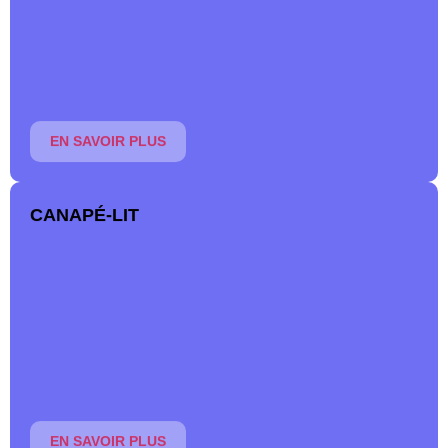
d’oreillers, de couettes, de protège-matelas et de parures
de lit.
En savoir plus
EN SAVOIR PLUS
CANAPÉ-LIT
Pour accueillir des visiteurs ou pour gagner de l’espace
dans votre habitation, choisissez un canapé-lit doté d’un
vrai matelas.
En savoir plus
EN SAVOIR PLUS