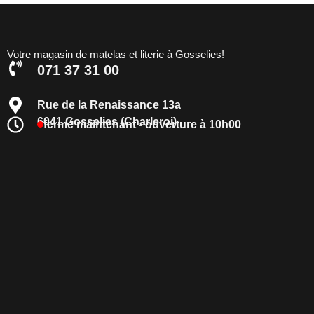
Votre magasin de matelas et literie à Gosselies!
071 37 31 00
Rue de la Renaissance 13a
6041 Gosselies (Charleroi)
fermé maintenant - ouverture à 10h00