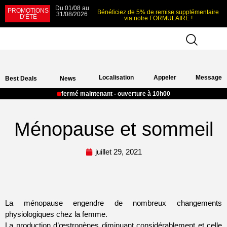
Du 01/08 au
PROMOTIONS
Bénéficiez de 5% de remise supplémentaire
31/08/2026
D'ÉTÉ
via notre FORMULAIRE !
Localisation
Appeler
Message
Best Deals
News
fermé maintenant - ouverture à 10h00
Ménopause et sommeil
juillet 29, 2021
La ménopause engendre de nombreux changements
physiologiques chez la femme.
La production d’œstrogènes diminuant considérablement et celle