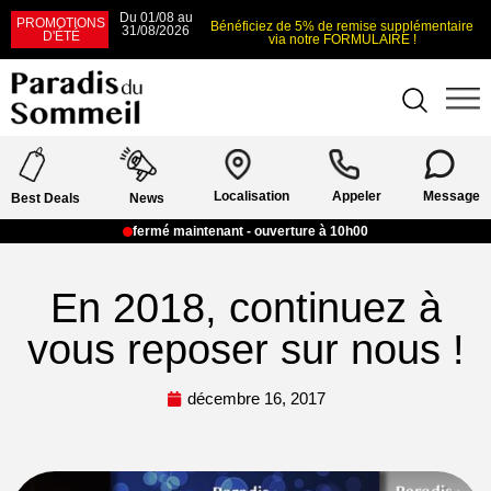
Du 01/08 au
PROMOTIONS
Bénéficiez de 5% de remise supplémentaire
31/08/2026
D'ÉTÉ
via notre FORMULAIRE !
Localisation
Appeler
Message
Best Deals
News
fermé maintenant - ouverture à 10h00
En 2018, continuez à
vous reposer sur nous !
décembre 16, 2017