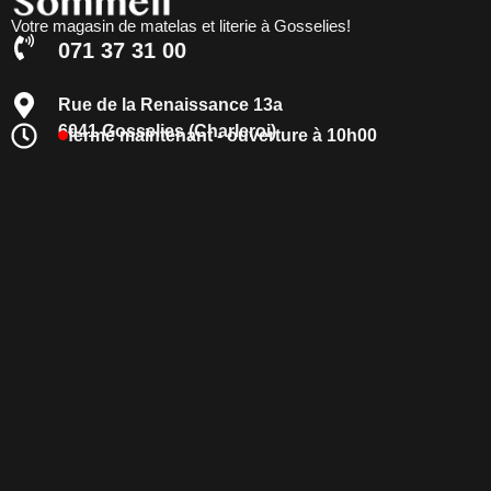
Votre magasin de matelas et literie à Gosselies!
071 37 31 00
Rue de la Renaissance 13a
6041 Gosselies (Charleroi)
fermé maintenant - ouverture à 10h00